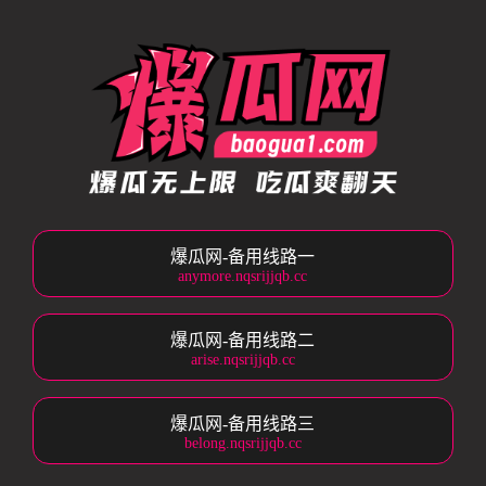
爆瓜网-备用线路一
anymore.nqsrijjqb.cc
爆瓜网-备用线路二
arise.nqsrijjqb.cc
爆瓜网-备用线路三
belong.nqsrijjqb.cc